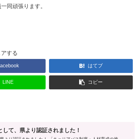
員一同頑張ります。
ェアする
acebook
はてブ
LINE
コピー
として、県より認証されました！
た！ 「キャリアパス制度・人材育成の推