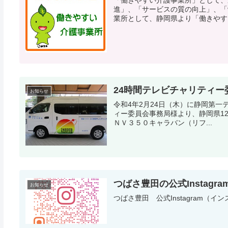
進」、「サービスの質の向上」、「
業所として、静岡県より「働きやすい
24時間テレビチャリティ
お知らせ
令和4年2月24日（木）に静岡第
ィー委員会事務局様より、静岡県12団体に福祉車
ＮＶ３５０キャラバン（リフ...
つばさ豊田の公式Instag
お知らせ
つばさ豊田 公式Instagram（